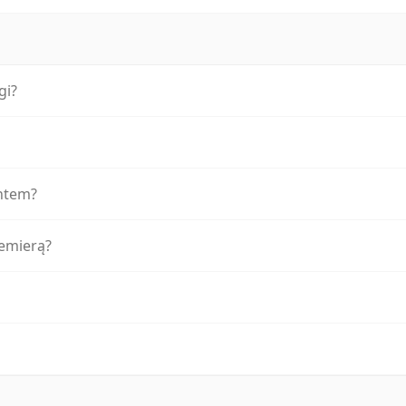
gi?
entem?
remierą?