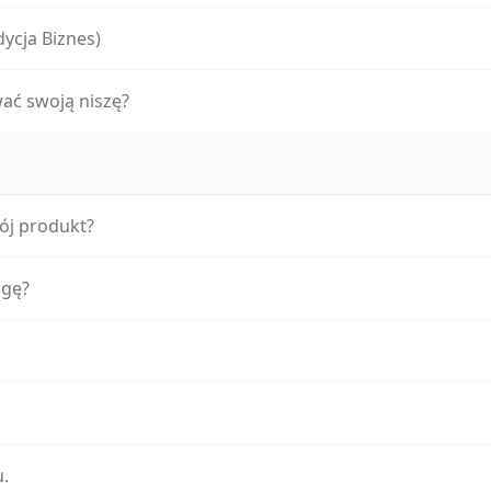
dycja Biznes)
wać swoją niszę?
ój produkt?
ugę?
.