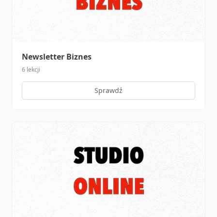
Newsletter Biznes
6 lekcji
Sprawdź