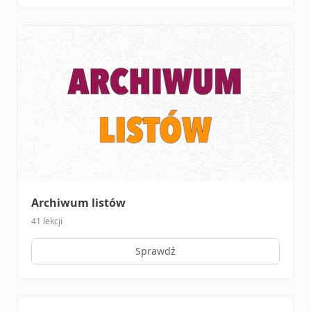
Archiwum listów
41 lekcji
Sprawdź