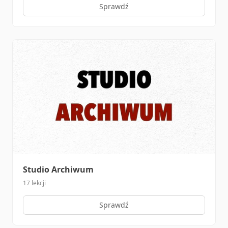
Sprawdź
Studio Archiwum
17 lekcji
Sprawdź