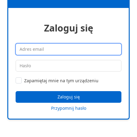
Zaloguj się
Zapamiętaj mnie na tym urządzeniu
Przypomnij hasło