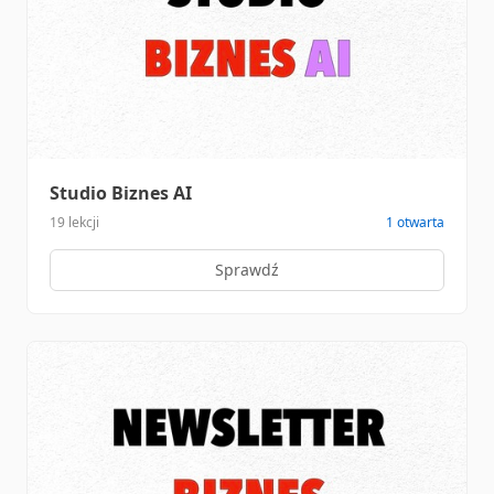
Studio Biznes AI
19 lekcji
1 otwarta
Sprawdź