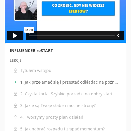
INFLUENCER reSTART
LEKCJE
Tytułem wstępu
1. Jak przełamać się i przestać odkładać na później
2. Czysta karta. Szybkie porządki na dobry start
3. Jakie są Twoje słabe i mocne strony?
4. Tworzymy prosty plan działań
5. Jak nabrać rozpędu i złapać momentum?